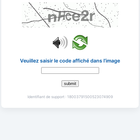
Veuillez saisir le code affiché dans l’image
submit
Identifiant de support : 18003791500523074909