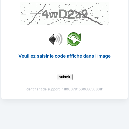
Veuillez saisir le code affiché dans l’image
submit
Identifiant de support : 18003791500686508381