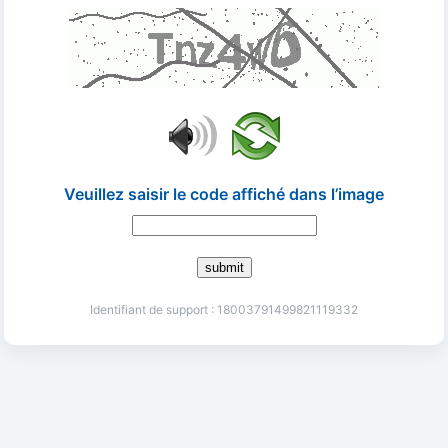
Veuillez saisir le code affiché dans l’image
submit
Identifiant de support : 18003791499821119332