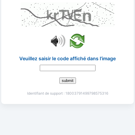
Veuillez saisir le code affiché dans l’image
submit
Identifiant de support : 18003791499798575316