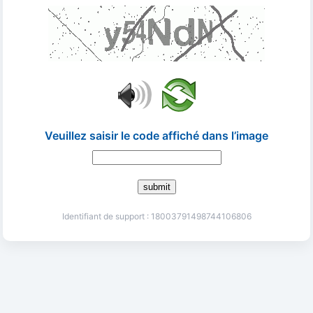
Veuillez saisir le code affiché dans l’image
submit
Identifiant de support : 18003791498744106806