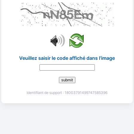
Veuillez saisir le code affiché dans l’image
submit
Identifiant de support : 18003791499747585396