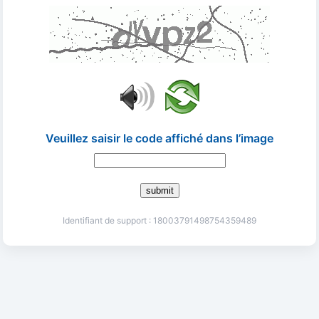
Veuillez saisir le code affiché dans l’image
submit
Identifiant de support : 18003791498754359489