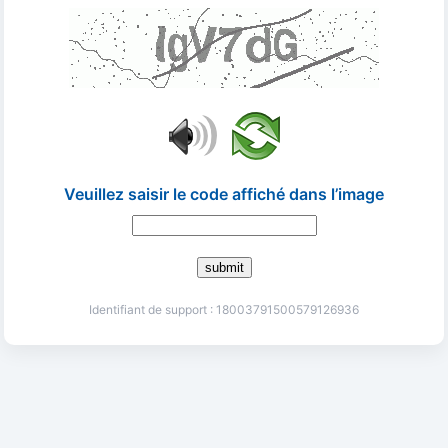
Veuillez saisir le code affiché dans l’image
submit
Identifiant de support : 18003791500579126936