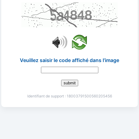
Veuillez saisir le code affiché dans l’image
submit
Identifiant de support : 18003791500560205456