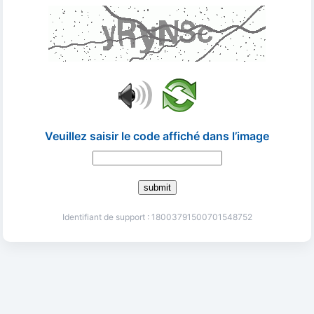
Veuillez saisir le code affiché dans l’image
submit
Identifiant de support : 18003791500701548752