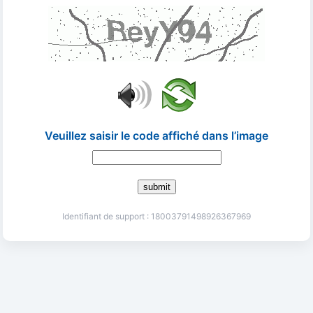
Veuillez saisir le code affiché dans l’image
submit
Identifiant de support : 18003791498926367969