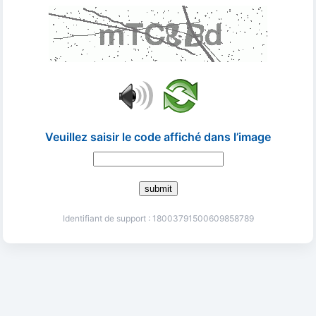
Veuillez saisir le code affiché dans l’image
submit
Identifiant de support : 18003791500609858789