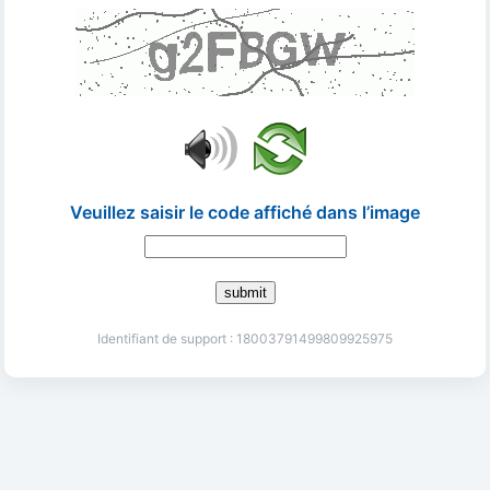
Veuillez saisir le code affiché dans l’image
submit
Identifiant de support : 18003791499809925975