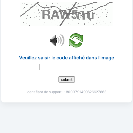
Veuillez saisir le code affiché dans l’image
submit
Identifiant de support : 18003791499826627863