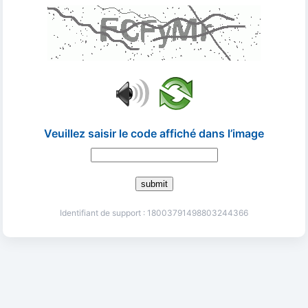
Veuillez saisir le code affiché dans l’image
submit
Identifiant de support : 18003791498803244366