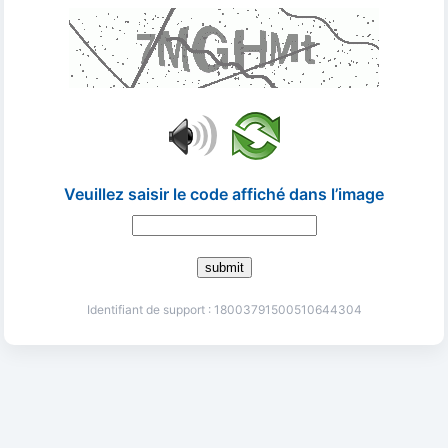
Veuillez saisir le code affiché dans l’image
submit
Identifiant de support : 18003791500510644304