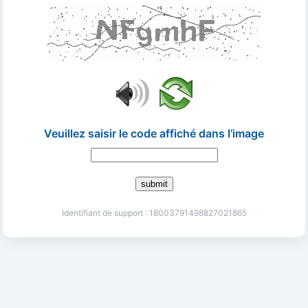
Veuillez saisir le code affiché dans l’image
submit
Identifiant de support : 18003791498827021865