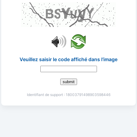
Veuillez saisir le code affiché dans l’image
submit
Identifiant de support : 18003791498903598446