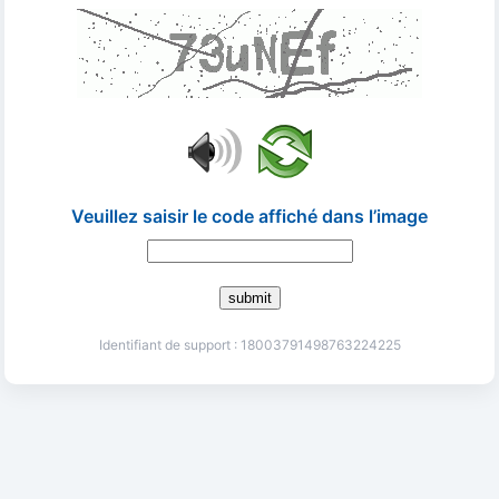
Veuillez saisir le code affiché dans l’image
submit
Identifiant de support : 18003791498763224225