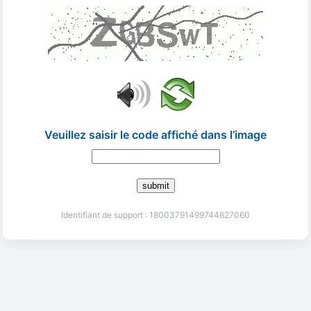
Veuillez saisir le code affiché dans l’image
submit
Identifiant de support : 18003791499744627060