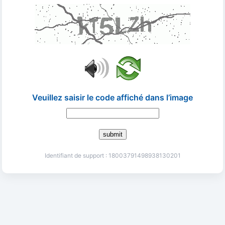
Veuillez saisir le code affiché dans l’image
submit
Identifiant de support : 18003791498938130201