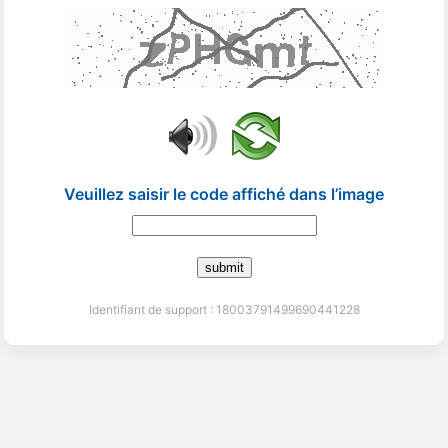
Veuillez saisir le code affiché dans l’image
submit
Identifiant de support : 18003791499690441228