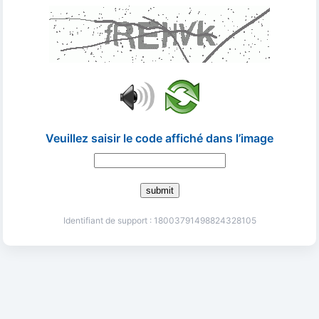
Veuillez saisir le code affiché dans l’image
submit
Identifiant de support : 18003791498824328105