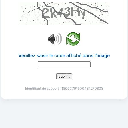
Veuillez saisir le code affiché dans l’image
submit
Identifiant de support : 18003791500431270808