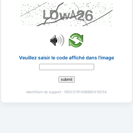
Veuillez saisir le code affiché dans l’image
submit
Identifiant de support : 18003791498880416054