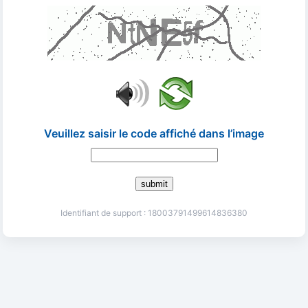
Veuillez saisir le code affiché dans l’image
submit
Identifiant de support : 18003791499614836380