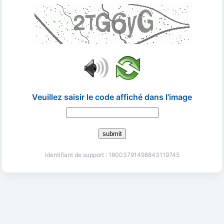
Veuillez saisir le code affiché dans l’image
submit
Identifiant de support : 18003791498843119745