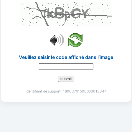
Veuillez saisir le code affiché dans l’image
submit
Identifiant de support : 18003791500663013344