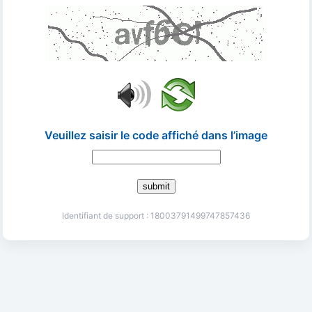
Veuillez saisir le code affiché dans l’image
submit
Identifiant de support : 18003791499747857436