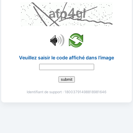
Veuillez saisir le code affiché dans l’image
submit
Identifiant de support : 18003791498818981646