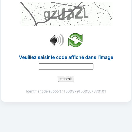
Veuillez saisir le code affiché dans l’image
submit
Identifiant de support : 18003791500567370101